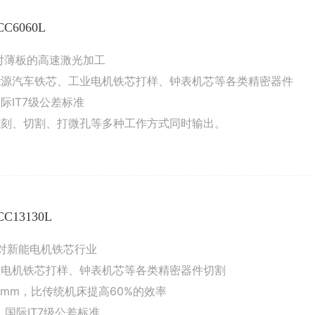
6060L
针对薄板的高速激光加工
能源汽车铁芯、工业电机铁芯打样、钟表机芯等各类精密器件
IT7级公差标准
雕刻、切割、打微孔等多种工作方式同时输出。
13130L
要针对新能电机铁芯行业
业电机铁芯打样、钟表机芯等各类精密器件切割
1mm，比传统机床提高60%的效率
国际IT7级公差标准