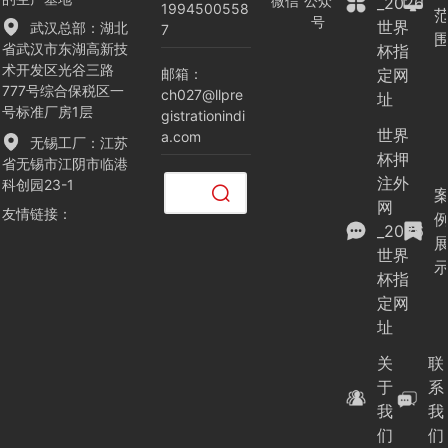
微信
公众
_2026
1994500558
号
世界
武汉总部：湖北
7
省武汉市东湖高新技
杯指
术开发区光谷三路
邮箱：
定网
777号综合保税区一
ch027@llpre
址
号标准厂房1层
gistrationindi
世界
a.com
无锡工厂：江苏
杯押
省无锡市江阴市临港
注外
科创园23-1
清空
网
友情链接
：
记录
_2026
历史
世界
记录
取消
杯指
定网
清空
址
记录
历史
关
联
记录
于
系
我
我
们
们