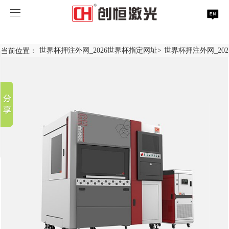
世界杯押注外网_2026世界杯指定网址
世界杯押注外网_2026世界杯指定网址
当前位置：
世界杯押注外网_2026世界杯指定网址
>
世界杯押注外网_20
分享到
世界杯押注外网_2026世界杯指定网址
新浪微博
微信
案例展示
激光打标系列
百度贴吧
服务支持
激光切割系列
行业解决方案
光纤激光打标机
豆瓣
QQ好友
关于创恒
激光焊接系列
客户案例
紫外线激光打标机
精密激光切割机
汽车行业激光智能解决方案
世界杯押注外网_2026世界杯指定网址
激光智能生产线
创客说
走进创恒
CO2激光打标机
大幅激光切割机
创恒激光CX-CE-1500手持焊接机_激光焊接机
轨道交通行业激光智能加工解决方案
联系我们
激光清洗系列
科技创恒
世界杯押注外网_2026世界杯指定网址
在线飞行激光打标机
管材激光切割机
创恒激光机械手臂激光焊接机
新能源电机定子铁芯激光焊接产线
水泵风机行业
激光加工服务
加入创恒
展会活动
CX-3D系列激光打标机
电机定转子铁芯单工位激光焊接机
新能源电机转子铁芯自动检测压铆产线
创恒激光清洗机
眼镜行业