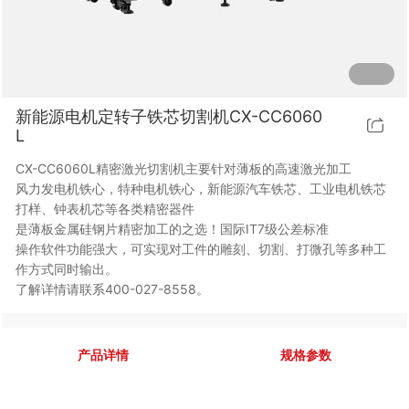
行业动态
EM-Smart 系列
创恒激光双头双工位铁芯激光焊接机
电机定转子铁芯快速打样加工服务
水暖洁具行业
新能源电机定转子铁芯激光焊接机
厨具五金行业
新能源电机定转子铁芯切割机CX-CC6060
创恒激光阀芯焊接工作站
包装赋码及标机
L
CX-CC6060L精密激光切割机主要针对薄板的高速激光加工
新能源汽车零配件激光焊接机
礼品定制
风力发电机铁心，特种电机铁心，新能源汽车铁芯、工业电机铁芯
打样、钟表机芯等各类精密器件
家电行业
是薄板金属硅钢片精密加工的之选！国际IT7级公差标准
操作软件功能强大，可实现对工件的雕刻、切割、打微孔等多种工
模具制造行业中激光加工设备解决方案
作方式同时输出。
了解详情请联系400-027-8558。
低压电气行业
产品详情
规格参数