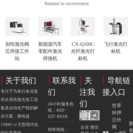
Related to recommend
创恒激光阀
新能源汽车
CX-Q100C
飞行激光打
芯焊接工作
零配件激光
光纤激光打
标机
站
焊接机
标机
|
关于我们
|
联系我
|
关
|
导航链
们
注我
接入口
专注于为各行各业提
供全系统激光加工设
们
24小时服务热
世界
备及自动化产线的解
线：400-
杯押
027-8558
决方案，拥有超
注外
15000+㎡大型现代化
网
企业
微信
销售热线：
的生产基地