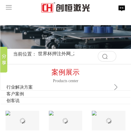
世界杯押注外网_2026世界杯指定网址
世界杯押注外网_2026世界杯指定网址
分享到
世界杯押注外网_2026世界杯指定网址
新浪微博
微信
案例展示
激光打标系列
当前位置：
世界杯押注外网_2026世界杯指定网址
>
案例
清
百度贴吧
空
服务支持
激光切割系列
行业解决方案
光纤激光打标机
豆瓣
记
案例展示
录
QQ好友
取消
历
Products center
关于创恒
激光焊接系列
客户案例
紫外线激光打标机
精密激光切割机
汽车行业激光智能解决方案
史
行业解决方案
清
记
客户案例
空
世界杯押注外网_2026世界杯指定网址
激光智能生产线
创客说
走进创恒
CO2激光打标机
大幅激光切割机
创恒激光CX-CE-1500手持焊接机_激光焊接机
轨道交通行业激光智能加工解决方案
录
创客说
记
录
联系我们
激光清洗系列
科技创恒
世界杯押注外网_2026世界杯指定网址
在线飞行激光打标机
管材激光切割机
创恒激光机械手臂激光焊接机
新能源电机定子铁芯激光焊接产线
水泵风机行业
历
史
记
激光加工服务
加入创恒
展会活动
CX-3D系列激光打标机
电机定转子铁芯单工位激光焊接机
新能源电机转子铁芯自动检测压铆产线
创恒激光清洗机
眼镜行业
录