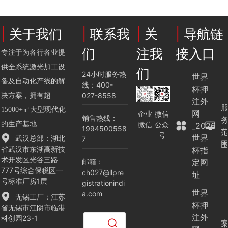
解决方案
|
关于我们
|
联系我
|
关
|
导航链
们
注我
接入口
专注于为各行各业提
供全系统激光加工设
们
24小时服务热
世界
备及自动化产线的解
线：400-
杯押
027-8558
决方案，拥有超
注外
15000+㎡大型现代化
网
企业
微信
销售热线：
微信
公众
的生产基地
_2026
1994500558
号
世界
武汉总部：湖北
7
省武汉市东湖高新技
杯指
术开发区光谷三路
邮箱：
定网
777号综合保税区一
ch027@llpre
址
号标准厂房1层
gistrationindi
世界
a.com
无锡工厂：江苏
杯押
省无锡市江阴市临港
注外
科创园23-1
清空