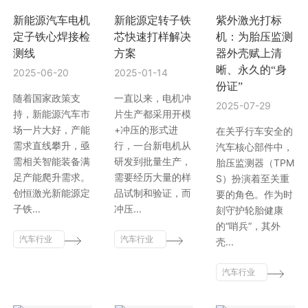
新能源汽车电机
新能源定转子铁
紫外激光打标
行业动态
EM-Smart 系列
创恒激光双头双工位铁芯激光焊接机
电机定转子铁芯快速打样加工服务
水暖洁具行业
定子铁心焊接检
芯快速打样解决
机：为胎压监测
测线
方案
器外壳赋上清
新能源电机定转子铁芯激光焊接机
厨具五金行业
晰、永久的“身
2025-06-20
2025-01-14
份证”
创恒激光阀芯焊接工作站
包装赋码及标机
随着国家政策支
一直以来，电机冲
2025-07-29
持，新能源汽车市
片生产都采用开模
场一片大好，产能
+冲压的形式进
新能源汽车零配件激光焊接机
礼品定制
在关乎行车安全的
需求直线攀升，亟
行，一台新电机从
汽车核心部件中，
需相关智能装备满
研发到批量生产，
胎压监测器（TPM
家电行业
足产能爬升需求。
需要经历大量的样
S）扮演着至关重
创恒激光新能源定
品试制和验证，而
要的角色。作为时
模具制造行业中激光加工设备解决方案
子铁...
冲压...
刻守护轮胎健康
的“哨兵”，其外
低压电气行业
汽车行业
汽车行业
壳...
激光智能
激光智能
解决方案
解决方案
汽车行业
激光智能
解决方案