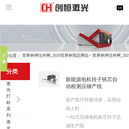
世界杯押注外网_2026世界杯指定网址
世界杯押注外网_2026世界杯指定网址
分享到
世界杯押注外网_2026世界杯指定网址
新浪微博
微信
案例展示
激光打标系列
当前位置：
世界杯押注外网_2026世界杯指定网址
>
世界杯押注外网_20
百度贴吧
服务支持
激光切割系列
行业解决方案
光纤激光打标机
豆瓣
分类
QQ好友
新能源电机转子铁芯自
关于创恒
激光焊接系列
客户案例
紫外线激光打标机
精密激光切割机
汽车行业激光智能解决方案
激
动检测压铆产线
光
世界杯押注外网_2026世界杯指定网址
激光智能生产线
创客说
走进创恒
CO2激光打标机
大幅激光切割机
创恒激光CX-CE-1500手持焊接机_激光焊接机
轨道交通行业激光智能加工解决方案
打
该产线可对接冲床，采用自
标
动上料、
系
联系我们
激光清洗系列
科技创恒
世界杯押注外网_2026世界杯指定网址
在线飞行激光打标机
管材激光切割机
创恒激光机械手臂激光焊接机
新能源电机定子铁芯激光焊接产线
水泵风机行业
列
一站式完成电机铁芯转子总
激
激光加工服务
加入创恒
展会活动
CX-3D系列激光打标机
电机定转子铁芯单工位激光焊接机
新能源电机转子铁芯自动检测压铆产线
创恒激光清洗机
眼镜行业
成生产线
光