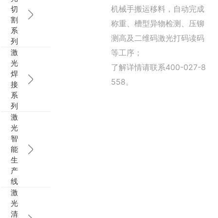
机械手搬运移料，自动完成
切
行业动态
EM-Smart 系列
创恒激光双头双工位铁芯激光焊接机
电机定转子铁芯快速打样加工服务
水暖洁具行业
割
称重、槽型异物检测、压铆
系
测高及二维码激光打码读码
列
新能源电机定转子铁芯激光焊接机
厨具五金行业
激
等工序；
光
了解详情请联系400-027-8
创恒激光阀芯焊接工作站
包装赋码及标机
焊
558。
接
新能源汽车零配件激光焊接机
礼品定制
系
列
激
家电行业
光
智
模具制造行业中激光加工设备解决方案
能
生
低压电气行业
产
线
激
光
清