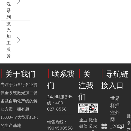
洗
系
列
激
光
加
工
服
务
|
关于我们
|
联系我
|
关
|
导航链
们
注我
接入口
专注于为各行各业提
供全系统激光加工设
们
24小时服务热
世界
备及自动化产线的解
线：400-
杯押
027-8558
决方案，拥有超
注外
15000+㎡大型现代化
网
企业
微信
销售热线：
微信
公众
的生产基地
_2026
1994500558