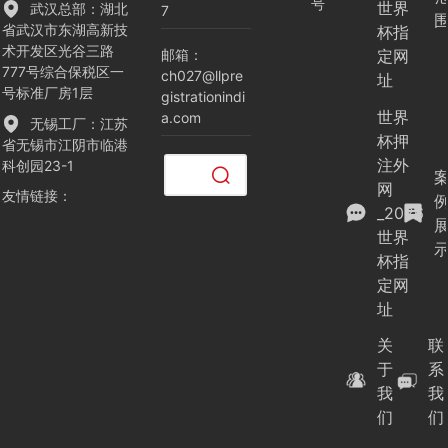
号
世界
武汉总部：湖北
7
省武汉市东湖高新技
杯指
术开发区光谷三路
邮箱：
定网
777号综合保税区一
ch027@llpre
址
号标准厂房1层
gistrationindi
世界
a.com
无锡工厂：江苏
杯押
省无锡市江阴市临港
注外
科创园23-1
清空
网
友情链接
：
记录
_2026
历史
世界
记录
取消
杯指
定网
清空
址
记录
历史
关
联
记录
于
系
我
我
们
们