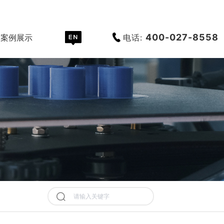
400-027-8558
电话:
案例展示
服务支持
关于创恒
世界杯押注外网_
机在卫浴五金上的应用
历史记录
清空记录
历史记录
清空记录