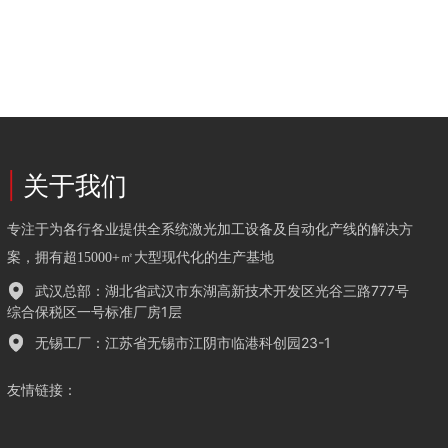
|
关于我们
专注于为各行各业提供全系统激光加工设备及自动化产线的解决方
案，拥有超15000+㎡大型现代化的生产基地
武汉总部：湖北省武汉市东湖高新技术开发区光谷三路777号
综合保税区一号标准厂房1层
无锡工厂：江苏省无锡市江阴市临港科创园23-1
历史记录
友情链接
：