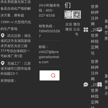
供全系统激光加工设
们
24小时服务热
世界
备及自动化产线的解
线：400-
杯押
027-8558
决方案，拥有超
注外
15000+㎡大型现代化
网
企业
微信
销售热线：
微信
公众
的生产基地
_2026
1994500558
号
世界
武汉总部：湖北
7
省武汉市东湖高新技
杯指
术开发区光谷三路
邮箱：
定网
777号综合保税区一
ch027@llpre
址
号标准厂房1层
gistrationindi
世界
a.com
无锡工厂：江苏
杯押
省无锡市江阴市临港
注外
科创园23-1
清空
网
友情链接
：
记录
_2026
历史
世界
记录
取消
杯指
定网
清空
址