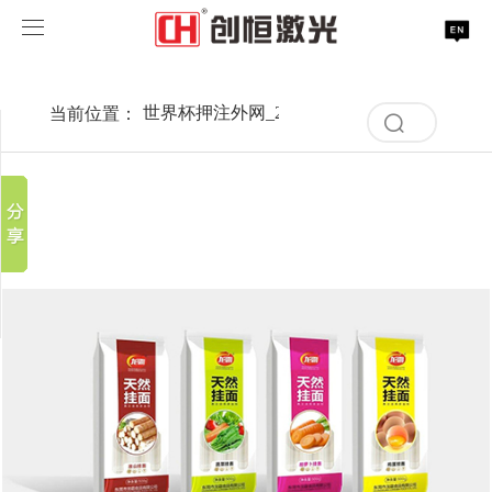
世界杯押注外网_2026世界杯指定网址
世界杯押注外网_2026世界杯指定网址
当前位置：
世界杯押注外网_2026世界杯指定网址
>
案例
分享到
清
世界杯押注外网_2026世界杯指定网址
空
新浪微博
记
录
微信
案例展示
激光打标系列
取消
历
百度贴吧
史
清
服务支持
激光切割系列
行业解决方案
光纤激光打标机
记
豆瓣
空
录
QQ好友
记
关于创恒
激光焊接系列
客户案例
紫外线激光打标机
精密激光切割机
汽车行业激光智能解决方案
录
历
史
世界杯押注外网_2026世界杯指定网址
激光智能生产线
创客说
走进创恒
CO2激光打标机
大幅激光切割机
创恒激光CX-CE-1500手持焊接机_激光焊接机
轨道交通行业激光智能加工解决方案
记
录
联系我们
激光清洗系列
科技创恒
世界杯押注外网_2026世界杯指定网址
在线飞行激光打标机
管材激光切割机
创恒激光机械手臂激光焊接机
新能源电机定子铁芯激光焊接产线
水泵风机行业
激光加工服务
加入创恒
展会活动
CX-3D系列激光打标机
电机定转子铁芯单工位激光焊接机
新能源电机转子铁芯自动检测压铆产线
创恒激光清洗机
眼镜行业