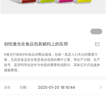
行业动态
EM-Smart 系列
创恒激光双头双工位铁芯激光焊接机
电机定转子铁芯快速打样加工服务
水暖洁具行业
新能源电机定转子铁芯激光焊接机
厨具五金行业
创恒激光阀芯焊接工作站
包装赋码及标机
创恒激光在食品包装赋码上的应用
新能源汽车零配件激光焊接机
礼品定制
#激光打标机#在食品消费品领域，包装一直是人们关注的重要方
家电行业
面，尤其是食品安全更是食品包装的重中之重。而生产日期、生产
批号、监管码等信息作为包装的重要组成部分，其标记方式也越来
模具制造行业中激光加工设备解决方案
越被重视。
低压电气行业
2025-01-20 18:10:44
参数
日期：